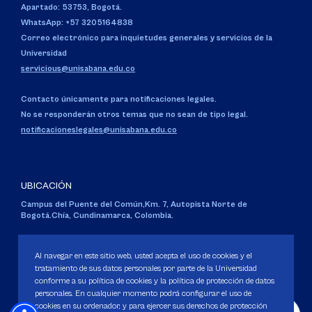
Apartado: 53753, Bogotá.
WhatsApp: +57 3205164838
Correo electrónico para inquietudes generales y servicios de la
Universidad
servicious@unisabana.edu.co
Contacto únicamente para notificaciones legales.
No se responderán otros temas que no sean de tipo legal.
notificacioneslegales@unisabana.edu.co
UBICACIÓN
Campus del Puente del Común,
Km. 7, Autopista Norte de
Bogotá.
Chía, Cundinamarca, Colombia.
Código SNIES 1711
Personería Jurídica:
Resolución 130 del 14 de enero de 1980
.
Al navegar en este sitio web, usted acepta el uso de cookies y el
Ministerio de Educación Nacional.
tratamiento de sus datos personales por parte de la Universidad
conforme a su política de cookies y la política de protección de datos
personales. En cualquier momento podrá configurar el uso de
cookies en su ordenador, y para ejercer sus derechos de protección