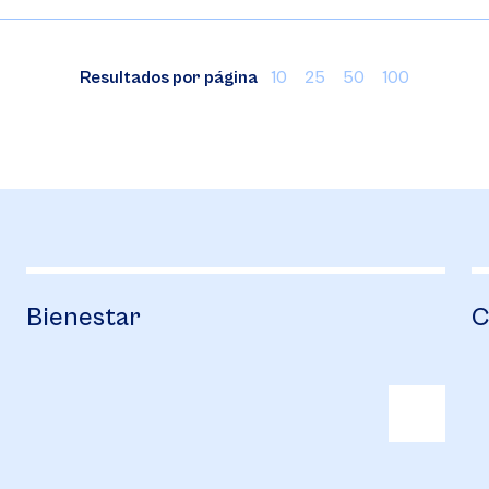
Resultados por página
10
25
50
100
Bienestar
C