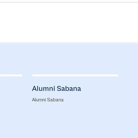
Alumni Sabana
Fi
Alumni Sabana
Plan
carr