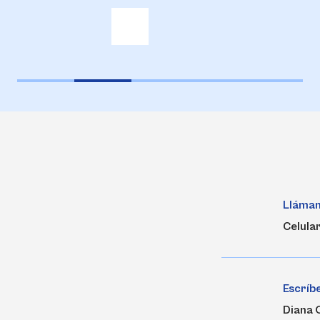
Lláma
Celula
Escríb
Diana 