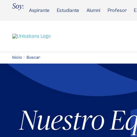
Pasar
Soy:
al
Aspirante
Estudiante
Alumni
Profesor
E
contenido
principal
Inicio
Buscar
Nuestro E