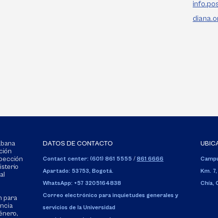
info.p
diana.
Sabana
DATOS DE CONTACTO
UBIC
ción
spección
Contact center: (601) 861 5555
/
861 6666
Campu
isterio
Apartado: 53753, Bogotá.
Km. 7,
al
WhatsApp: +57 3205164838
Chía,
Correo electrónico para inquietudes generales y
n para
encia
servicios de la Universidad
énero,