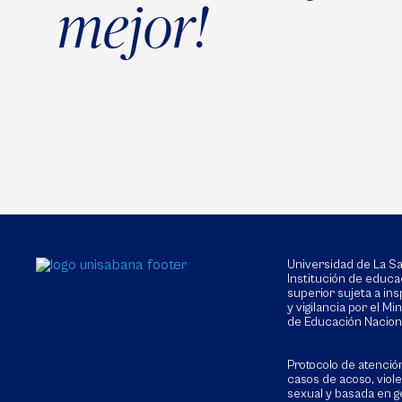
mejor!
Universidad de La 
Institución de educa
superior sujeta a in
y vigilancia por el Min
de Educación Nacion
Protocolo de atenció
casos de acoso, viol
sexual y basada en g