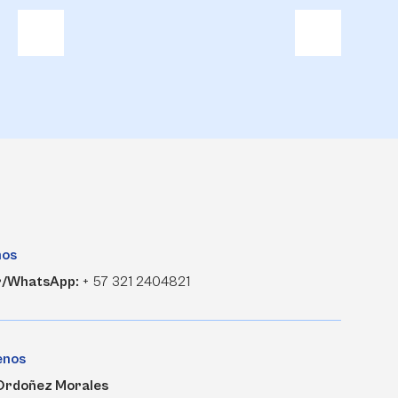
nos
r/WhatsApp:
+ 57 321 2404821
enos
Ordoñez Morales