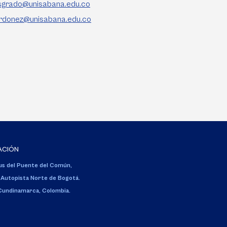
osgrado@unisabana.edu.co
ordonez@unisabana.edu.co
ACIÓN
s del Puente del Común,
 Autopista Norte de Bogotá.
 Cundinamarca, Colombia.