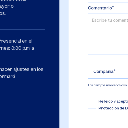
mayor o
Comentario
os.
resencial en el
nes: 3:30 p.m. a
hacer ajustes en los
Compañía
nformará
Los campos marcados con (*
He leído y acept
Protección de D