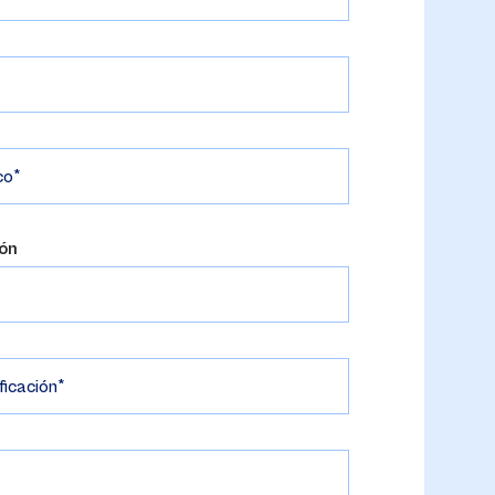
co
ión
ficación