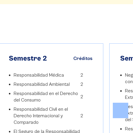
Semestre 2
Sem
Créditos
Responsabilidad Médica
2
Neg
con
Responsabilidad Ambiental
2
Res
Responsabilidad en el Derecho
2
Ext
del Consumo
Res
Responsabilidad Civil en el
Ext
Derecho Internacional y
2
del
Comparado
Res
El Seguro de la Responsabilidad