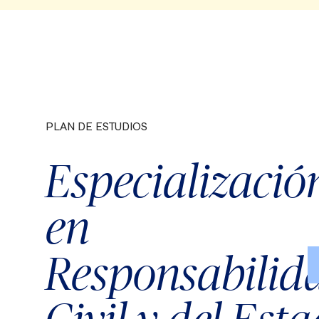
PLAN DE ESTUDIOS
Semestre 2
Créditos
Crédit
Especializació
Responsabilidad Médica
2
2
Responsabilidad Ambiental
2
en
Responsabilidad en el Derecho
2
2
del Consumo
Responsabilid
Responsabilidad Civil en el
do y
2
Derecho Internacional y
2
Comparado
actual
El Seguro de la Responsabilidad