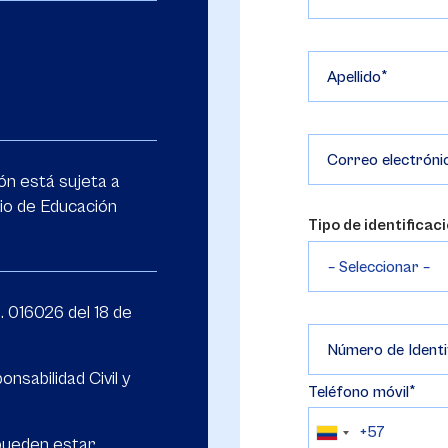
Apellido
Correo electróni
ón está sujeta a
rio de Educación
Tipo de identificac
. 016026 del 18 de
Número de Identi
nsabilidad Civil y
Teléfono móvil
pueden estar