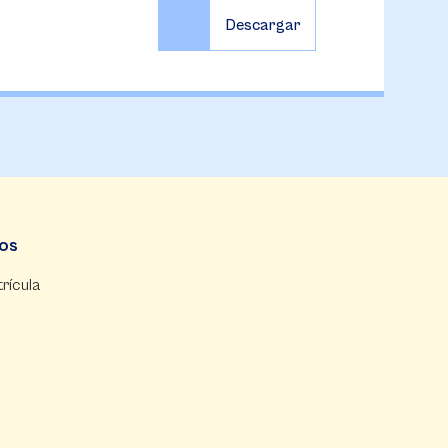
dos
rícula