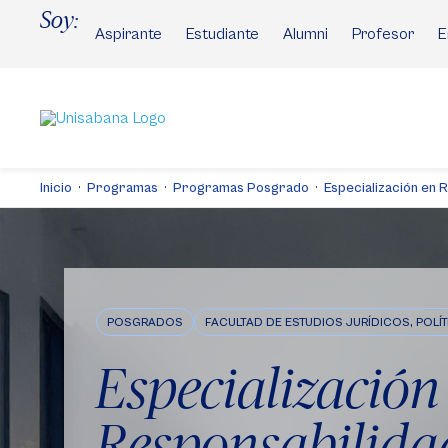
Pasar
Soy:
al
Aspirante
Estudiante
Alumni
Profesor
E
contenido
principal
Inicio
Programas
Programas Posgrado
Especialización en Re
POSGRADOS
FACULTAD DE ESTUDIOS JURÍDICOS, POLÍ
Especialización
Responsabilidad