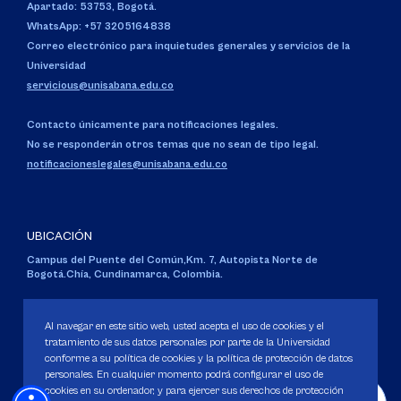
Apartado: 53753, Bogotá.
WhatsApp: +57 3205164838
Correo electrónico para inquietudes generales y servicios de la
Universidad
servicious@unisabana.edu.co
Contacto únicamente para notificaciones legales.
No se responderán otros temas que no sean de tipo legal.
notificacioneslegales@unisabana.edu.co
UBICACIÓN
Campus del Puente del Común,
Km. 7, Autopista Norte de
Bogotá.
Chía, Cundinamarca, Colombia.
Código SNIES 1711
Personería Jurídica:
Resolución 130 del 14 de enero de 1980
.
Al navegar en este sitio web, usted acepta el uso de cookies y el
Ministerio de Educación Nacional.
tratamiento de sus datos personales por parte de la Universidad
conforme a su política de cookies y la política de protección de datos
personales. En cualquier momento podrá configurar el uso de
cookies en su ordenador, y para ejercer sus derechos de protección