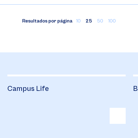
Resultados por página
10
25
50
100
Campus Life
B