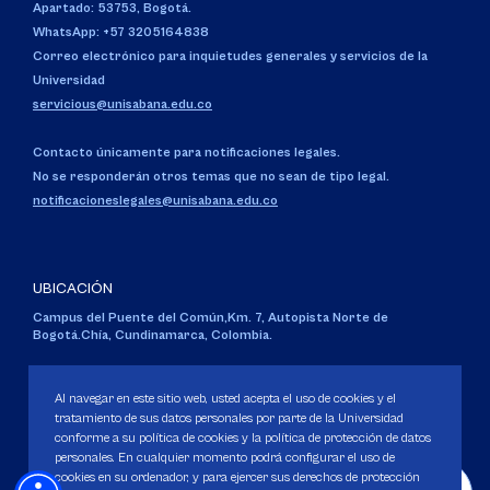
Apartado: 53753, Bogotá.
WhatsApp: +57 3205164838
Correo electrónico para inquietudes generales y servicios de la
Universidad
servicious@unisabana.edu.co
Contacto únicamente para notificaciones legales.
No se responderán otros temas que no sean de tipo legal.
notificacioneslegales@unisabana.edu.co
UBICACIÓN
Campus del Puente del Común,
Km. 7, Autopista Norte de
Bogotá.
Chía, Cundinamarca, Colombia.
Código SNIES 1711
Personería Jurídica:
Resolución 130 del 14 de enero de 1980
.
Al navegar en este sitio web, usted acepta el uso de cookies y el
Ministerio de Educación Nacional.
tratamiento de sus datos personales por parte de la Universidad
conforme a su política de cookies y la política de protección de datos
personales. En cualquier momento podrá configurar el uso de
cookies en su ordenador, y para ejercer sus derechos de protección