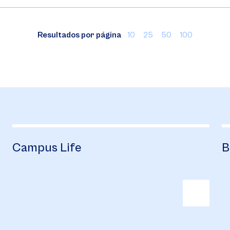
Resultados por página
10
25
50
100
Campus Life
B