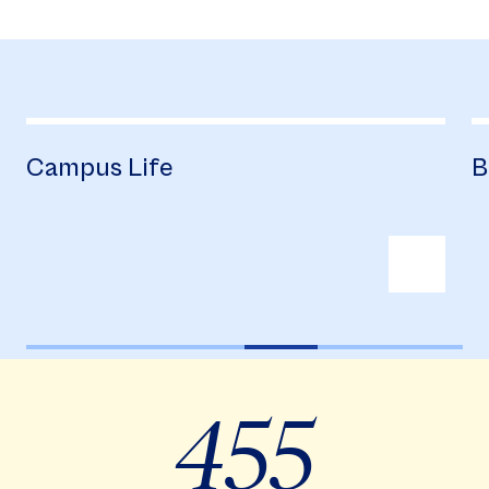
Campus Life
B
455