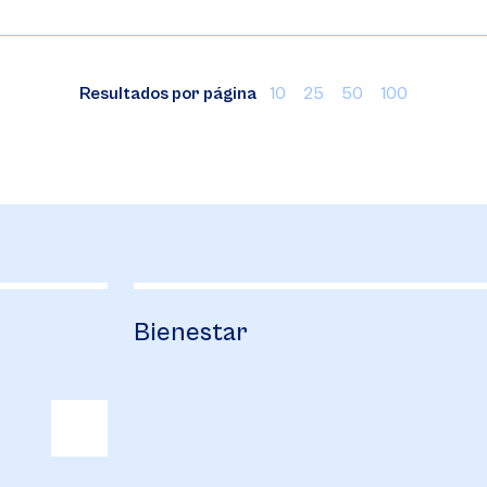
Resultados por página
10
25
50
100
Bienestar
C