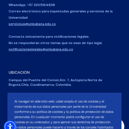
WhatsApp: +57 3205164838
Correo electrónico para inquietudes generales y servicios de la
Universidad
servicious@unisabana.edu.co
Contacto únicamente para notificaciones legales.
No se responderán otros temas que no sean de tipo legal.
notificacioneslegales@unisabana.edu.co
UBICACIÓN
Campus del Puente del Común,
Km. 7, Autopista Norte de
Bogotá.
Chía, Cundinamarca, Colombia.
Código SNIES 1711
Personería Jurídica:
Resolución 130 del 14 de enero de 1980
.
Al navegar en este sitio web, usted acepta el uso de cookies y el
Ministerio de Educación Nacional.
tratamiento de sus datos personales por parte de la Universidad
conforme a su política de cookies y la política de protección de datos
personales. En cualquier momento podrá configurar el uso de
cookies en su ordenador, y para ejercer sus derechos de protección
de datos personales puede hacerlo a través de los canales habilitados