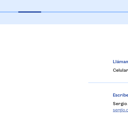
Lláma
Celula
Escríb
Sergio
sergio