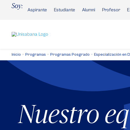
Pasar
Soy:
al
Aspirante
Estudiante
Alumni
Profesor
E
contenido
principal
Inicio
Programas
Programas Posgrado
Especialización en D
Nuestro e