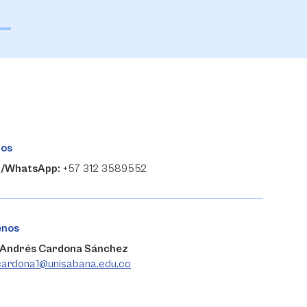
nos
r/WhatsApp:
+57 312 3589552
enos
 Andrés Cardona Sánchez
.cardona1@unisabana.edu.co