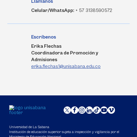
Llámanos
Celular/WhatsApp:
+ 57 3138590572
Escríbenos
Erika Flechas
Coordinadora de Promoción y
Admisiones
erika.flechas1@unisabana.edu.co
Universidad de La Sabana
Institución de educación superior sujeta a inspección y vigilancia por el
Ministerio de Educación Nacional