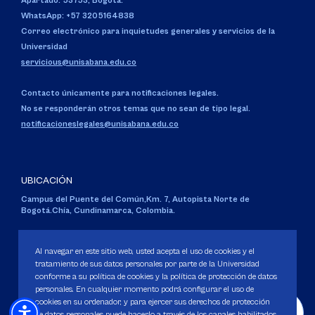
Apartado: 53753, Bogotá.
WhatsApp: +57 3205164838
Correo electrónico para inquietudes generales y servicios de la
Universidad
servicious@unisabana.edu.co
Contacto únicamente para notificaciones legales.
No se responderán otros temas que no sean de tipo legal.
notificacioneslegales@unisabana.edu.co
UBICACIÓN
Campus del Puente del Común,
Km. 7, Autopista Norte de
Bogotá.
Chía, Cundinamarca, Colombia.
Código SNIES 1711
Personería Jurídica:
Resolución 130 del 14 de enero de 1980
.
Al navegar en este sitio web, usted acepta el uso de cookies y el
Ministerio de Educación Nacional.
tratamiento de sus datos personales por parte de la Universidad
conforme a su política de cookies y la política de protección de datos
personales. En cualquier momento podrá configurar el uso de
cookies en su ordenador, y para ejercer sus derechos de protección
de datos personales puede hacerlo a través de los canales habilitados