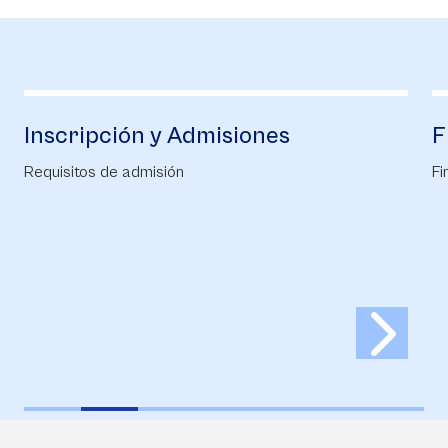
ipción y Admisiones
Financiac
s de admisión
Financiación