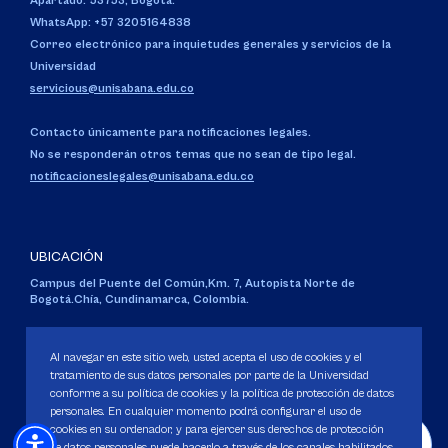
Apartado: 53753, Bogotá.
WhatsApp: +57 3205164838
Correo electrónico para inquietudes generales y servicios de la
Universidad
servicious@unisabana.edu.co
Contacto únicamente para notificaciones legales.
No se responderán otros temas que no sean de tipo legal.
notificacioneslegales@unisabana.edu.co
UBICACIÓN
Campus del Puente del Común,
Km. 7, Autopista Norte de
Bogotá.
Chía, Cundinamarca, Colombia.
Código SNIES 1711
Personería Jurídica:
Resolución 130 del 14 de enero de 1980
.
Al navegar en este sitio web, usted acepta el uso de cookies y el
Ministerio de Educación Nacional.
tratamiento de sus datos personales por parte de la Universidad
conforme a su política de cookies y la política de protección de datos
personales. En cualquier momento podrá configurar el uso de
cookies en su ordenador, y para ejercer sus derechos de protección
de datos personales puede hacerlo a través de los canales habilitados