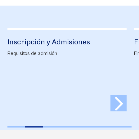
scripción y Admisiones
Financ
isitos de admisión
Financiaci