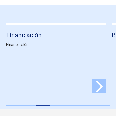
Financiación
B
Financiación