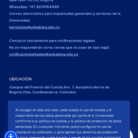
Apartado: 53753, Bogotá.
WhatsApp: +57 3205164838
Correo electrónico para inquietudes generales y servicios de la
Universidad
servicious@unisabana.edu.co
Contacto únicamente para notificaciones legales.
No se responderán otros temas que no sean de tipo legal.
notificacioneslegales@unisabana.edu.co
UBICACIÓN
Campus del Puente del Común,
Km. 7, Autopista Norte de
Bogotá.
Chía, Cundinamarca, Colombia.
Código SNIES 1711
Personería Jurídica:
Resolución 130 del 14 de enero de 1980
.
Al navegar en este sitio web, usted acepta el uso de cookies y el
Ministerio de Educación Nacional.
tratamiento de sus datos personales por parte de la Universidad
conforme a su política de cookies y la política de protección de datos
personales. En cualquier momento podrá configurar el uso de
cookies en su ordenador, y para ejercer sus derechos de protección
de datos personales puede hacerlo a través de los canales habilitados