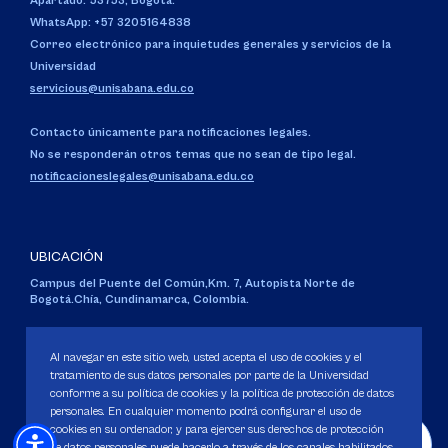
Apartado: 53753, Bogotá.
WhatsApp: +57 3205164838
Correo electrónico para inquietudes generales y servicios de la
Universidad
servicious@unisabana.edu.co
Contacto únicamente para notificaciones legales.
No se responderán otros temas que no sean de tipo legal.
notificacioneslegales@unisabana.edu.co
UBICACIÓN
Campus del Puente del Común,
Km. 7, Autopista Norte de
Bogotá.
Chía, Cundinamarca, Colombia.
Código SNIES 1711
Personería Jurídica:
Resolución 130 del 14 de enero de 1980
.
Al navegar en este sitio web, usted acepta el uso de cookies y el
Ministerio de Educación Nacional.
tratamiento de sus datos personales por parte de la Universidad
conforme a su política de cookies y la política de protección de datos
personales. En cualquier momento podrá configurar el uso de
cookies en su ordenador, y para ejercer sus derechos de protección
de datos personales puede hacerlo a través de los canales habilitados