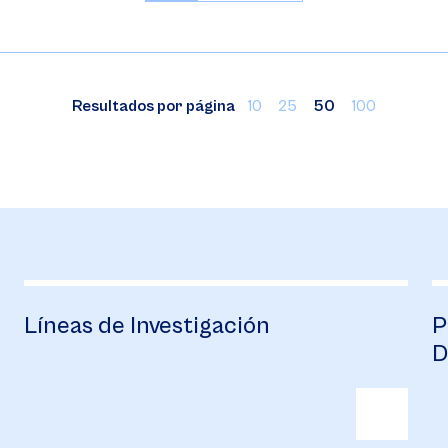
Resultados por página
10
25
50
100
Líneas de Investigación
P
D