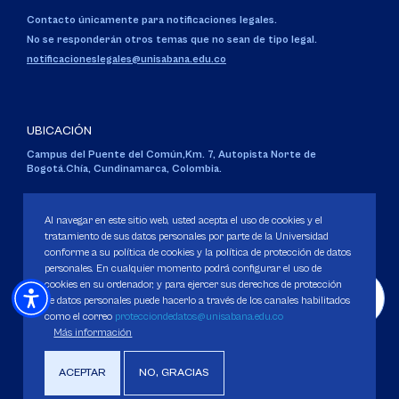
Contacto únicamente para notificaciones legales.
No se responderán otros temas que no sean de tipo legal.
notificacioneslegales@unisabana.edu.co
UBICACIÓN
Campus del Puente del Común,
Km. 7, Autopista Norte de
Bogotá.
Chía, Cundinamarca, Colombia.
Código SNIES 1711
Personería Jurídica:
Resolución 130 del 14 de enero de 1980
.
Al navegar en este sitio web, usted acepta el uso de cookies y el
Ministerio de Educación Nacional.
tratamiento de sus datos personales por parte de la Universidad
conforme a su política de cookies y la política de protección de datos
personales. En cualquier momento podrá configurar el uso de
cookies en su ordenador, y para ejercer sus derechos de protección
de datos personales puede hacerlo a través de los canales habilitados
como el correo
protecciondedatos@unisabana.edu.co
Política de Protección de datos
Más información
Política de Cookies
Derechos Pecuniarios
ACEPTAR
NO, GRACIAS