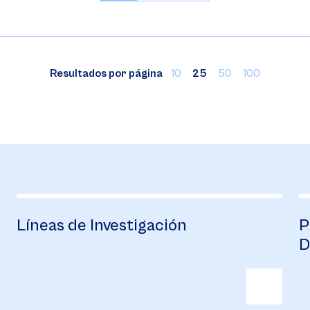
Resultados por página
10
25
50
100
Líneas de Investigación
P
D