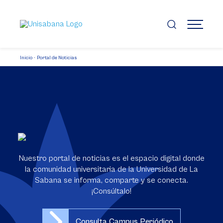
Pasar
al
contenido
MENÚ
principal
Inicio
Portal de Noticias
Nuestro portal de noticias es el espacio digital donde
la comunidad universitaria de la Universidad de La
Sabana se informa, comparte y se conecta.
¡Consúltalo!
Consulta Campus Periódico