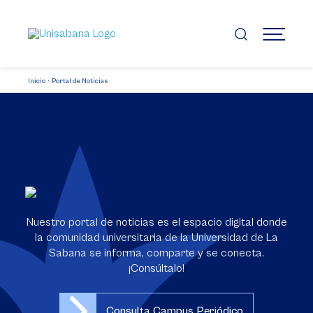
Pasar
al
contenido
MENÚ
principal
Inicio
Portal de Noticias
Nuestro portal de noticias es el espacio digital donde
la comunidad universitaria de la Universidad de La
Sabana se informa, comparte y se conecta.
¡Consúltalo!
Consulta Campus Periódico