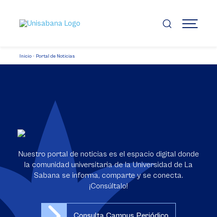
Pasar
al
contenido
MENÚ
principal
Inicio
Portal de Noticias
Nuestro portal de noticias es el espacio digital donde
la comunidad universitaria de la Universidad de La
Sabana se informa, comparte y se conecta.
¡Consúltalo!
Consulta Campus Periódico