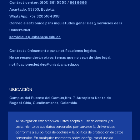
Contact center: (601) 861 5555
/
861 6666
Apartado: 53753, Bogotá.
WhatsApp: +57 3205164838
Correo electrónico para inquietudes generales y servicios de la
Universidad
servicious@unisabana.edu.co
Contacto únicamente para notificaciones legales.
No se responderán otros temas que no sean de tipo legal.
notificacioneslegales@unisabana.edu.co
UBICACIÓN
Campus del Puente del Común,
Km. 7, Autopista Norte de
Bogotá.
Chía, Cundinamarca, Colombia.
Código SNIES 1711
Personería Jurídica:
Resolución 130 del 14 de enero de 1980
.
Al navegar en este sitio web, usted acepta el uso de cookies y el
Ministerio de Educación Nacional.
tratamiento de sus datos personales por parte de la Universidad
conforme a su política de cookies y la política de protección de datos
personales. En cualquier momento podrá configurar el uso de