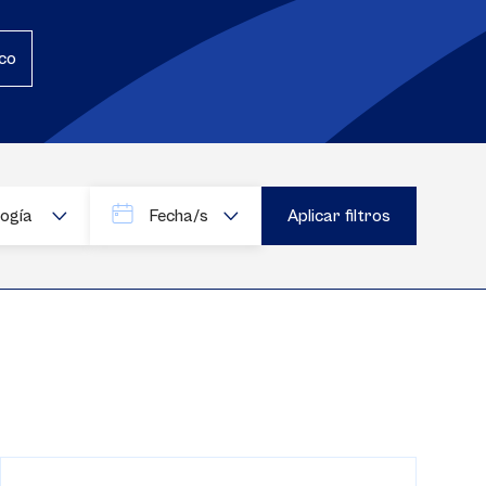
co
logía
Fecha/s
Fecha
Fecha