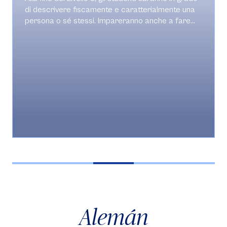
di descrivere fiscamente e caratterialmente una
persona o sé stessi. Impareranno anche a fare
delle ipotesi, a chiedere cortesemente qualcosa,
nonché a fare delle proposte, a dare dei consigli e
a esprimere dei desideri. Potranno invitare delle
persone ad uscire, sapranno mettersi d'accorso
sul luogo e la ora d'incontro. Ma riusciranno nel
caso anche a rifiutare un invito spiegando il
perché. Racconteranno i loro viaggi, i luoghi, le
sensazioni ed i problemi. Andranno in agenzia per
chiedere informazioni sui mezzi di trasporto, i
tempi ed i costi di un eventuale viaggio. Daranno
dei consigli ad amici e parenti per avere una vita
salutable, riconoscendo le buone e le cattive
abitudini. Descriveranno ad un medico i sintomi di
un problema fisico, conosceranno il lessico basico
per andare in farmacia. Sapranno sostenere un
colloquio di lavoro e di parlare delle loro intenzioni
Alemán
per il futuro.