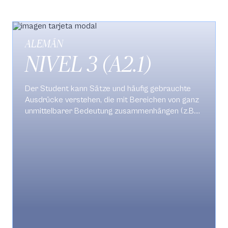
ALEMÁN
NIVEL 3 (A2.1)
Der Student kann Sätze und häufig gebrauchte
Ausdrücke verstehen, die mit Bereichen von ganz
unmittelbarer Bedeutung zusammenhängen (z.B.
Informationen zur Person und zur Familie,
Einkaufen, Schule, nähere Umgebung). Er kann
sich in einfachen routinemäßigen Situationen
verständigen, in denen es um einen einfachen und
direkten Ausstausch von Informationen über
vertraute und geläufige Dinge geht. Auch kann er
mit einfachen MItteln die eigene Herkunft und
Ausbildung, die direkte Umgebung und Dinge im
Zusammenhang mit unmittelbaren Bedürfnissen
beschreiben.