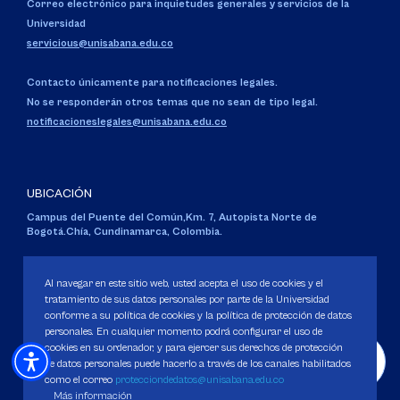
Correo electrónico para inquietudes generales y servicios de la
Universidad
servicious@unisabana.edu.co
Contacto únicamente para notificaciones legales.
No se responderán otros temas que no sean de tipo legal.
notificacioneslegales@unisabana.edu.co
UBICACIÓN
Campus del Puente del Común,
Km. 7, Autopista Norte de
Bogotá.
Chía, Cundinamarca, Colombia.
Código SNIES 1711
Personería Jurídica:
Resolución 130 del 14 de enero de 1980
.
Al navegar en este sitio web, usted acepta el uso de cookies y el
Ministerio de Educación Nacional.
tratamiento de sus datos personales por parte de la Universidad
conforme a su política de cookies y la política de protección de datos
personales. En cualquier momento podrá configurar el uso de
cookies en su ordenador, y para ejercer sus derechos de protección
de datos personales puede hacerlo a través de los canales habilitados
como el correo
protecciondedatos@unisabana.edu.co
Política de Protección de datos
Más información