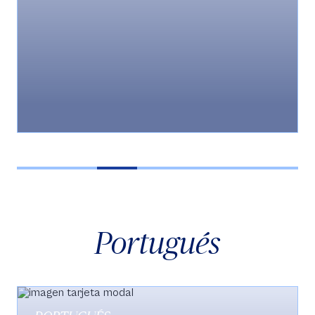
about motivations in certain companies, job
interview, life decisions, talents, tourism, and will
show their understanding through different
activities. Students will write paragraphs with
appropriate sentence structures regarding work
experience, work-life balance, talents and trips.
Students will orally describe and give opinions
about their personal life style, happiness, their
majors, their own and other people’s talents,
tourism and health. The students will use learning
strategies and self-monitoring to become
responsible for their own learning. Finally, students
will use Communication Technologies (ICT) to
support their learning processes.
Portugués