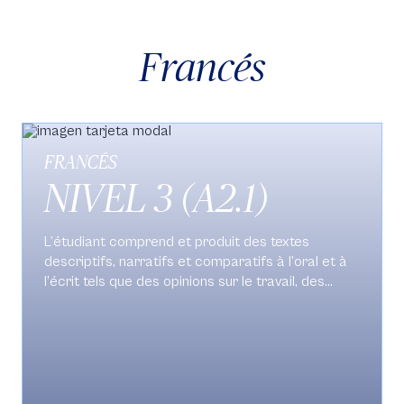
tecnologias da informação e da comunicação
(TICs) e estratégias diversas a fim de tornarem-
Francés
se responsáveis por sua própria aprendizagem.
FRANCÉS
NIVEL 3 (A2.1)
L’étudiant comprend et produit des textes
descriptifs, narratifs et comparatifs à l’oral et à
l’écrit tels que des opinions sur le travail, des
messages, des loisirs, des films, des émissions de
télévision, les sports, les villes, les quartiers et des
dialogues de la vie quotidienne et académique.
Il/elle utilise les technologies de l’information et de
la communication (Tic) et des stratégies
personnelles d’apprentissage afin de devenir