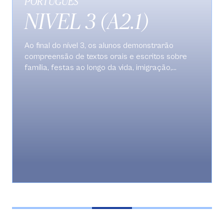
PORTUGUÉS
NIVEL 3 (A2.1)
Ao final do nível 3, os alunos demonstrarão
compreensão de textos orais e escritos sobre
família, festas ao longo da vida, imigração,
viagens, questões ambientais, regiões de um país,
estereótipos, influências culturais, culinária e
festas típicas de um país. No que diz respeito à
escrita, estarão aptos a utilizar formas simples
para escrever um convite para uma festa típica e
um texto sobre problemas ambientais com
propostas de soluções. Oralmente, descreverão
relações de parentesco, conversarão sobre
viagens, expressarão sentimentos e atitudes
diversos e caracterizarão as regiões do Brasil.
Poderão também argumentar de forma básica
sobre estereótipos de diferentes partes do Brasil
e sobre problemas ecológicos deste e do seu
próprio país. Por fim, os alunos utilizarão as