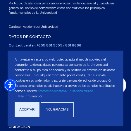
Protocolo de atención para casos de acoso, violencia sexual y basada en
género, así como de comportamientos contrarios a los principios
fundamentales de la Universidad
Carácter Académico: Universidad
DATOS DE CONTACTO
Contact center: (601) 861 5555
/
861 6666
Apartado: 53753, Bogotá.
WhatsApp: +57 3205164838
Al navegar en este sitio web, usted acepta el uso de cookies y el
Correo electrónico para inquietudes generales y servicios de la
tratamiento de sus datos personales por parte de la Universidad
conforme a su política de cookies y la política de protección de datos
Universidad
personales. En cualquier momento podrá configurar el uso de
servicious@unisabana.edu.co
cookies en su ordenador, y para ejercer sus derechos de protección
de datos personales puede hacerlo a través de los canales habilitados
Contacto únicamente para notificaciones legales.
como el correo
protecciondedatos@unisabana.edu.co
Más información
No se responderán otros temas que no sean de tipo legal.
notificacioneslegales@unisabana.edu.co
ACEPTAR
NO, GRACIAS
UBICACIÓN